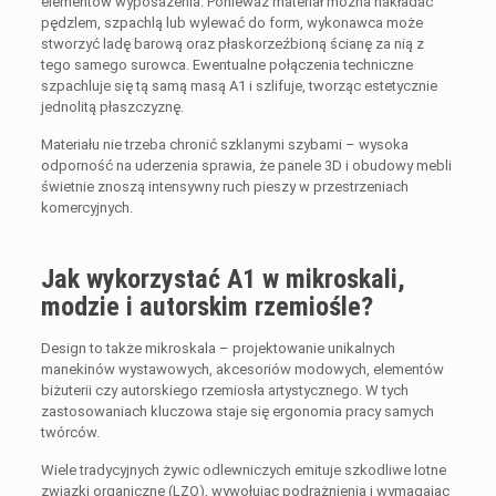
elementów wyposażenia. Ponieważ materiał można nakładać
pędzlem, szpachlą lub wylewać do form, wykonawca może
stworzyć ladę barową oraz płaskorzeźbioną ścianę za nią z
tego samego surowca. Ewentualne połączenia techniczne
szpachluje się tą samą masą A1 i szlifuje, tworząc estetycznie
jednolitą płaszczyznę.
Materiału nie trzeba chronić szklanymi szybami – wysoka
odporność na uderzenia sprawia, że panele 3D i obudowy mebli
świetnie znoszą intensywny ruch pieszy w przestrzeniach
komercyjnych.
Jak wykorzystać A1 w mikroskali,
modzie i autorskim rzemiośle?
Design to także mikroskala – projektowanie unikalnych
manekinów wystawowych, akcesoriów modowych, elementów
biżuterii czy autorskiego rzemiosła artystycznego. W tych
zastosowaniach kluczowa staje się ergonomia pracy samych
twórców.
Wiele tradycyjnych żywic odlewniczych emituje szkodliwe lotne
związki organiczne (LZO), wywołując podrażnienia i wymagając