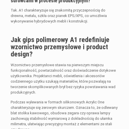
surowcami w procesie produkcyjnym?
Tak. A1 charakteryzuje się znakomitą przyczepnością do
drewna, metalu, szkła oraz pianek EPS/XPS, co umożliwia
wykonywanie hybrydowych mebli i konstrukcji.
Jak gips polimerowy A1 redefiniuje
wzornictwo przemysłowe i product
design?
Wzornictwo przemysłowe stawia na pierwszym miejscu
funkcjonalność, powtarzalność oraz doświadczenie dotykowe
użytkownika. Projektanci mebli, oświetlenia i akcesoriów
codziennego użytku szukają materiałów, które pozwalają na
tworzenie skomplikowanych brył bez ryzyka powstawania wad
produkcyjnych.
Podczas wylewania w formach silikonowych Acrylic One
charakteryzuje się zerowym skurczem. Oznacza to, że odlewany
blat stolika kawowego, obudowa zegara czy oprawa lampy
zachowują stabilność wymiarową z dokładnością do ułamka
milimetra, ułatwiając precyzyjny montaż z elementami ze stali