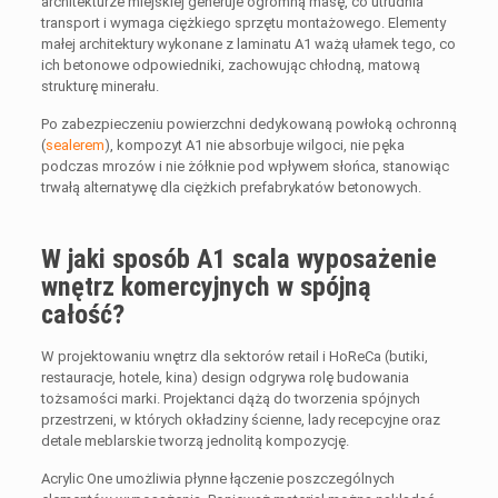
architekturze miejskiej generuje ogromną masę, co utrudnia
transport i wymaga ciężkiego sprzętu montażowego. Elementy
małej architektury wykonane z laminatu A1 ważą ułamek tego, co
ich betonowe odpowiedniki, zachowując chłodną, matową
strukturę minerału.
Po zabezpieczeniu powierzchni dedykowaną powłoką ochronną
(
sealerem
), kompozyt A1 nie absorbuje wilgoci, nie pęka
podczas mrozów i nie żółknie pod wpływem słońca, stanowiąc
trwałą alternatywę dla ciężkich prefabrykatów betonowych.
W jaki sposób A1 scala wyposażenie
wnętrz komercyjnych w spójną
całość?
W projektowaniu wnętrz dla sektorów retail i HoReCa (butiki,
restauracje, hotele, kina) design odgrywa rolę budowania
tożsamości marki. Projektanci dążą do tworzenia spójnych
przestrzeni, w których okładziny ścienne, lady recepcyjne oraz
detale meblarskie tworzą jednolitą kompozycję.
Acrylic One umożliwia płynne łączenie poszczególnych