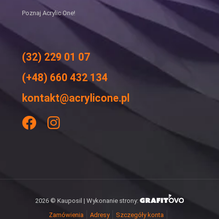
Poznaj Acrylic One!
(32) 229 01 07
(+48) 660 432 134
kontakt@acrylicone.pl
2026 © Kauposil | Wykonanie strony:
Zamówienia
Adresy
Szczegóły konta