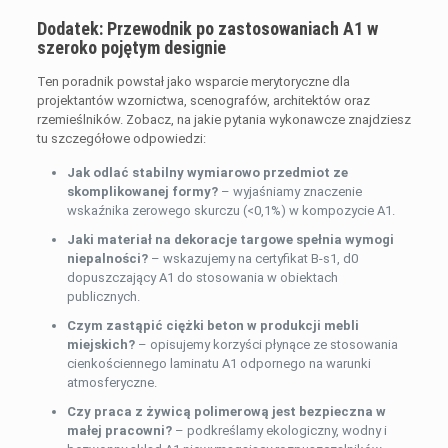
Dodatek: Przewodnik po zastosowaniach A1 w
szeroko pojętym designie
Ten poradnik powstał jako wsparcie merytoryczne dla
projektantów wzornictwa, scenografów, architektów oraz
rzemieślników. Zobacz, na jakie pytania wykonawcze znajdziesz
tu szczegółowe odpowiedzi:
Jak odlać stabilny wymiarowo przedmiot ze
skomplikowanej formy?
– wyjaśniamy znaczenie
wskaźnika zerowego skurczu (<0,1%) w kompozycie A1.
Jaki materiał na dekoracje targowe spełnia wymogi
niepalności?
– wskazujemy na certyfikat B-s1, d0
dopuszczający A1 do stosowania w obiektach
publicznych.
Czym zastąpić ciężki beton w produkcji mebli
miejskich?
– opisujemy korzyści płynące ze stosowania
cienkościennego laminatu A1 odpornego na warunki
atmosferyczne.
Czy praca z żywicą polimerową jest bezpieczna w
małej pracowni?
– podkreślamy ekologiczny, wodny i