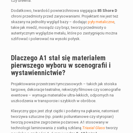
czy drewna.
Dodatkowo, twardość powierzchniowa sięgająca
85 Shore D
chroni przedmioty przed zarysowaniami. Projektant nie jest też
skazany na jednolity wygląd bazy – dodając
pyły metaliczne
,
takie jak miedź, mosiądz czy brąz, tworzy przedmioty o
autentycznym wyglądzie metalu, które po zastygnięciu można
szlifować i polerować na wysoki połysk.
Dlaczego A1 stał się materiałem
pierwszego wyboru w scenografii i
wystawiennictwie?
Projektowanie przestrzeni tymczasowych – takich jak stoiska
targowe, dekoracje teatralne, rekwizyty filmowe czy scenografie
eventowe – wymaga materiałów ultra-lekkich, odpornych na
uszkodzenia w transporcie i szybkich w obróbce.
Klasyczny gips jest zbyt ciężki i podatny na pękanie, natomiast
tworzywa sztuczne (np. pianki poliuretanowe czy styropian)
tworzą poważne zagrożenie pożarowe. A1 stosowany w
technologii laminowania z siatką szklaną
Triaxial Glass
tworzy