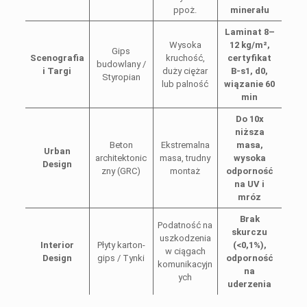
ppoż.
minerału
Laminat 8–
Wysoka
12 kg/m²,
Gips
Scenografia
kruchość,
certyfikat
budowlany /
i Targi
duży ciężar
B-s1, d0,
Styropian
lub palność
wiązanie 60
min
Do 10x
niższa
Beton
Ekstremalna
masa,
Urban
architektonic
masa, trudny
wysoka
Design
zny (GRC)
montaż
odporność
na UV i
mróz
Brak
Podatność na
skurczu
uszkodzenia
Interior
Płyty karton-
(<0,1%),
w ciągach
Design
gips / Tynki
odporność
komunikacyjn
na
ych
uderzenia