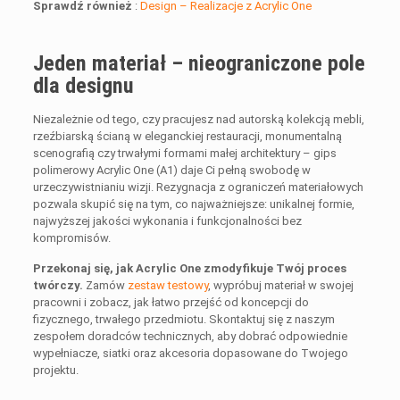
Sprawdź również
:
Design – Realizacje z Acrylic One
Jeden materiał – nieograniczone pole
dla designu
Niezależnie od tego, czy pracujesz nad autorską kolekcją mebli,
rzeźbiarską ścianą w eleganckiej restauracji, monumentalną
scenografią czy trwałymi formami małej architektury – gips
polimerowy Acrylic One (A1) daje Ci pełną swobodę w
urzeczywistnianiu wizji. Rezygnacja z ograniczeń materiałowych
pozwala skupić się na tym, co najważniejsze: unikalnej formie,
najwyższej jakości wykonania i funkcjonalności bez
kompromisów.
Przekonaj się, jak Acrylic One zmodyfikuje Twój proces
twórczy.
Zamów
zestaw testowy
, wypróbuj materiał w swojej
pracowni i zobacz, jak łatwo przejść od koncepcji do
fizycznego, trwałego przedmiotu. Skontaktuj się z naszym
zespołem doradców technicznych, aby dobrać odpowiednie
wypełniacze, siatki oraz akcesoria dopasowane do Twojego
projektu.