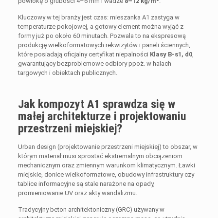
powłokę o grubości 4–6 mm i wadze
8–12 kg/m²
.
Kluczowy w tej branży jest czas: mieszanka A1 zastyga w
temperaturze pokojowej, a gotowy element można wyjąć z
formy już po około 60 minutach. Pozwala to na ekspresową
produkcję wielkoformatowych rekwizytów i paneli ściennych,
które posiadają oficjalny certyfikat niepalności
Klasy B-s1, d0
,
gwarantujący bezproblemowe odbiory ppoż. w halach
targowych i obiektach publicznych.
Jak kompozyt A1 sprawdza się w
małej architekturze i projektowaniu
przestrzeni miejskiej?
Urban design (projektowanie przestrzeni miejskiej) to obszar, w
którym materiał musi sprostać ekstremalnym obciążeniom
mechanicznym oraz zmiennym warunkom klimatycznym. Ławki
miejskie, donice wielkoformatowe, obudowy infrastruktury czy
tablice informacyjne są stale narażone na opady,
promieniowanie UV oraz akty wandalizmu.
Tradycyjny beton architektoniczny (GRC) używany w