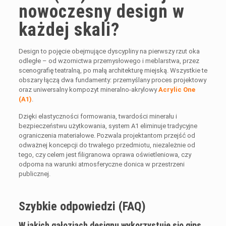
nowoczesny design w
każdej skali?
Design to pojęcie obejmujące dyscypliny na pierwszy rzut oka
odległe – od wzornictwa przemysłowego i meblarstwa, przez
scenografię teatralną, po małą architekturę miejską. Wszystkie te
obszary łączą dwa fundamenty: przemyślany proces projektowy
oraz uniwersalny kompozyt mineralno-akrylowy
Acrylic One
(A1)
.
Dzięki elastyczności formowania, twardości minerału i
bezpieczeństwu użytkowania, system A1 eliminuje tradycyjne
ograniczenia materiałowe. Pozwala projektantom przejść od
odważnej koncepcji do trwałego przedmiotu, niezależnie od
tego, czy celem jest filigranowa oprawa oświetleniowa, czy
odporna na warunki atmosferyczne donica w przestrzeni
publicznej.
Szybkie odpowiedzi (FAQ)
W jakich gałęziach designu wykorzystuje się gips