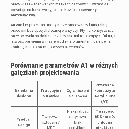
pracy w zaawansowanych maskach gazowych. System A1
powstaje na bazie wody, jest całkowicie
bezwonny i
nietoksyczny
.
Artysta lub projektant mody może pracować w kameralnej
pracowni bez specjalistycznej wentylacji. Płynna konsystencja
bazy pozwala na dokładne zalewanie mikroskopijnych faktur, a
łatwość barwienia w masie wodnymi pigmentami daje pełną
kontrolę nad kolorem gotowych akcesoriów.
Porównanie parametrów A1 w różnych
gałęziach projektowania
Przewaga
Dziedzina
Tradycyjny
Ograniczeni
kompozytu
designu
surowiec
e surowca
Acrylic One
(A1)
Niska jakość
Twardość
Tworzywa
dotykowa,
85 Shore D,
Product
sztuczne /
brak
chłodna
Design
MDF
certyfikatu
struktura