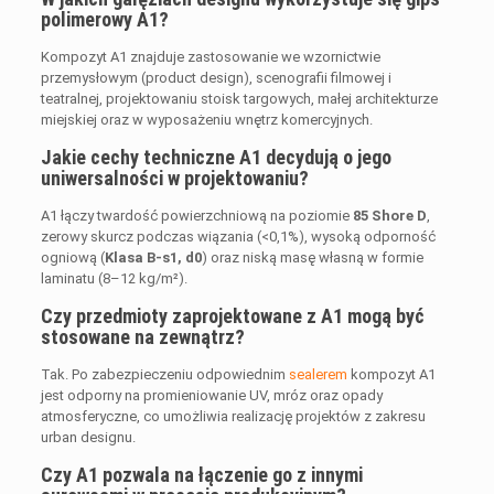
polimerowy A1?
Kompozyt A1 znajduje zastosowanie we wzornictwie
przemysłowym (product design), scenografii filmowej i
teatralnej, projektowaniu stoisk targowych, małej architekturze
miejskiej oraz w wyposażeniu wnętrz komercyjnych.
Jakie cechy techniczne A1 decydują o jego
uniwersalności w projektowaniu?
A1 łączy twardość powierzchniową na poziomie
85 Shore D
,
zerowy skurcz podczas wiązania (<0,1%), wysoką odporność
ogniową (
Klasa B-s1, d0
) oraz niską masę własną w formie
laminatu (8–12 kg/m²).
Czy przedmioty zaprojektowane z A1 mogą być
stosowane na zewnątrz?
Tak. Po zabezpieczeniu odpowiednim
sealerem
kompozyt A1
jest odporny na promieniowanie UV, mróz oraz opady
atmosferyczne, co umożliwia realizację projektów z zakresu
urban designu.
Czy A1 pozwala na łączenie go z innymi