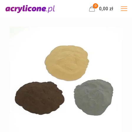
0
0,00 zł