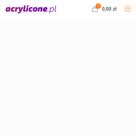
0
0,00 zł